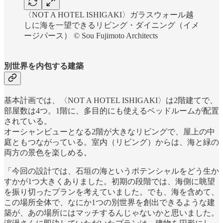
〈NOT A HOTEL ISHIGAKI〉ガラスウォール越
しに海を一望できるリビング・ダイニング（イメ
ージパース） ©︎ Sou Fujimoto Architects
別世界を内包する建築
基本計画では、〈NOT A HOTEL ISHIGAKI〉は2階建てで、
部屋数は4つ。1階に、多目的にも使えるベッドルームが配置
されている。
オーシャンビューとなる2階が大きなリビングで、屋上の中
庭ともつながっている。室内（リビング）からは、海と緑の
両方の景色を楽しめる。
「今回の設計では、石垣の海というポテンシャルをどう生か
すかが1つ大きくありました。初期の段階では、海側に眺望
を振り切ったプランを考えていました。でも、海を含めて、
この場所全体で、なにか1つの別世界を創出できるような建
築が、あの場所にはマッチするんじゃないかと思いました。