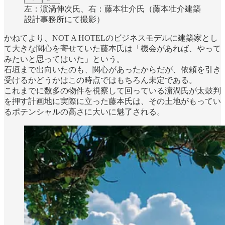
左：濵渦伸次氏、右：藤本壮介氏（藤本壮介建築
設計事務所にて撮影）
かねてより、NOT A HOTELのビジネスモデルに建築家とし
て大きな関心を寄せていた藤本氏は「機会があれば、やって
みたいと思ってはいた」という。
石垣まで出向いたのも、関心があったからだが、依頼を引き
受けるかどうかはこの時点ではもちろん未定である。
これまでに数多の物件を視察して回っている濵渦氏が太鼓判
を押す計画地に実際に立った藤本氏は、その土地がもってい
るポテンシャルの高さに大いに魅了される。