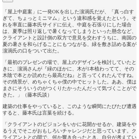
「屋上中庭案」に一発OKを出した濵渦氏だが、「真っ白す
ぎて、ちょっとミニマム」という違和感を覚えたという。そ
れを率直に藤本氏サイドに伝え、中庭を石張りにした場合
は、夏季は照り返しで暑くなってしまうといった懸念など、
クライアントと設計側の双方で意見を交わすうちに、南国の
夏の暑さを和らげることにもつながる、緑を敷き詰める案が
濵渦氏の口をついて出た。
「最初のプレゼンの場で、屋上のデザインを検討していたと
きに、濵渦さんが『緑のほかに、木が1本植わってて、その
木陰で本とか読めたら最高だね』と言ってくれたんですね。
その情景が、めちゃくちゃ僕の中でヒットした。ああ、僕は
まさにそういうのがつくりたかったんだって気づくことがで
きた。」（藤本氏談）
建築の仕事をやっていると、このような瞬間にたびたび遭遇
すると、藤本氏は言葉を続ける。
「クライアントのビジョンをいかに花開かせるか、建築をや
るうえでそこがおもしろいチャレンジだと思っています。ク
ライアントとの間で、何か響き合ったとき、自分が考えてい