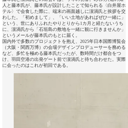
人と藤本氏が、藤本氏が設計したことで知られる〈白井屋ホ
テル〉で会食した際に、端末の画面越しに濵渦氏と挨拶を交
わした。「初めまして」、「いい土地があればぜひ一緒に」
という、世にありふれたやりとりから1カ月と経たないうち
に、濵渦氏から「石垣島の敷地を一緒に観に行きませんか」
というメールが藤本氏のもとに届く。
国内外で多数のプロジェクトを抱え、2025年日本国際博覧会
（大阪・関西万博）の会場デザインプロデューサーを務める
など、多忙を極める藤本氏だったが、数時間だけ都合をつ
け、羽田空港の出発ゲート前で濵渦氏と待ち合わせた。実際
に会ったのはこれが初回である。