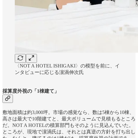
〈NOT A HOTEL ISHIGAKI〉の模型を前に、イ
ンタビューに応じる濵渦伸次氏
採算度外視の「1棟建て」
敷地面積は約3,000坪。市場の感覚なら、数は5棟から10棟、
高さは最大で10階建てと、最大ボリュームで見積もるところ
だ。NOT A HOTELの積算部門もそのように見込んでいた。
ところが、現地で濵渦氏は、それとは真逆の方針を打ち出し