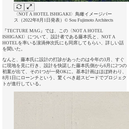
〈NOT A HOTEL ISHIGAKI〉鳥瞰イメージパー
ス（2022年8月1日発表）©︎ Sou Fujimoto Architects
『TECTURE MAG』では、この〈NOT A HOTEL
ISHIGAKI〉について、設計者である藤本氏と、NOT A
HOTELを率いる濵渦伸次氏にも同席してもらい、詳しい話
を聞いた。
なんと、藤本氏に設計の打診があったのは今年の3月、すぐ
に現地を見に行き、設計を快諾した藤本氏側から6月に2つの
初案が出て、その1つが一発OKに。基本計画はほぼ終わり、
8月1日にローンチという、驚くべき超スピードでプロジェク
トが進行している。