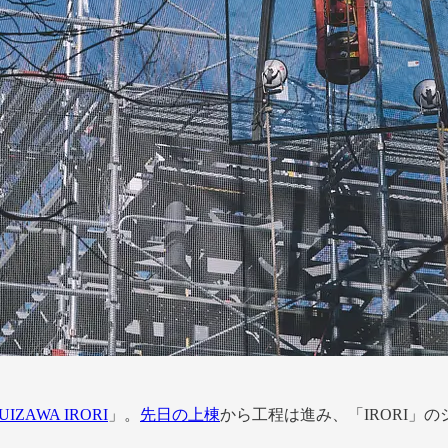
UIZAWA IRORI
」。
先日の上棟
から工程は進み、「IRORI」