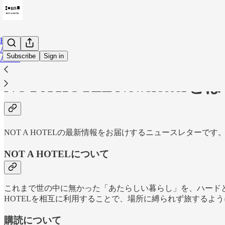
Home
Archive
Subscribe
Sign in
About
NOT A HOTEL Newsletterと
NOT A HOTELの最新情報をお届けするニュースレターです
NOT A HOTELについて
これまで世の中に無かった「あたらしい暮らし」を、ハードと
HOTELを相互に利用することで、場所に縛られず旅するよ
購読について