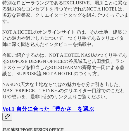
特別なロビーラウンジであるEXCLUSIVE。場所ごとに異な
る魅力的なコンセプトを持つそれぞれのNOT A HOTELは、
多彩な建築家、クリエイターとタッグを組んでつくっていま
す。
NOT A HOTELのオンラインサイトでは、その土地、建築ご
との魅力や過ごし方について、つくり手であるクリエイター
陣に深く聞き込んだインタビューを掲載中。
今回ご紹介するのは、NOT A HOTEL NASUのつくり手であ
るSUPPOSE DESIGN OFFICEの谷尻誠氏と吉田愛氏、ラン
ドスケープを担当したSOLSOFARMの齊藤太一氏による鼎
談と、SUPPOSE流 NOT A HOTELのつくり方。
NASUの広大な土地ならではの魅力を存分に引き出した、
MASTERPIECE、THINKへのクリエイター目線でのこだわ
りや想いを、是非下記のリンクよりご覧ください。
Vol.1 自分に合った「豊かさ」を選ぶ
谷尻 誠
(SUPPOSE DESIGN OFFICE)