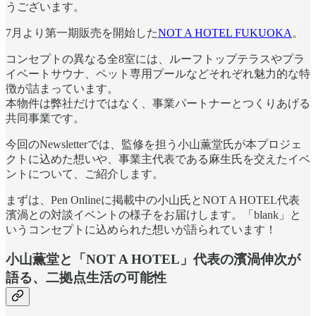
うございます。
7月より第一期販売を開始した
NOT A HOTEL FUKUOKA
。
コンセプトの異なる全8室には、ルーフトップテラスやプラ
イベートサウナ、ペット専用プールなどそれぞれ魅力的な特
徴が詰まっています。
本物件は弊社だけではなく、事業パートナーとつくりあげる
共同事業です。
今回のNewsletterでは、監修を担う小山薫堂氏が本プロジェ
クトに込めた想いや、事業主代表である麻生氏を交えたイベ
ントについて、ご紹介します。
まずは、Pen Onlineに掲載中の小山氏とNOT A HOTEL代表
濱渦との対談イベントの様子をお届けします。「blank」と
いうコンセプトに込められた想いが語られています！
小山薫堂と「NOT A HOTEL」代表の濱渦伸次が
語る、二拠点生活の可能性