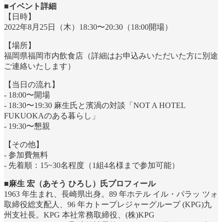
■イベント詳細
【日時】
2022年8月25日（木）18:30〜20:30（18:00開場）
【場所】
福岡県福岡市内飲食店（詳細はお申込みいただいた方に別途
ご連絡いたします）
【当日の流れ】
- 18:00〜開場
- 18:30〜19:30 麻生氏と濱渦の対談「NOT A HOTEL
FUKUOKAのある暮らし」
- 19:30〜懇親
【その他】
- 参加費無料
- 先着順：15~30名程度（1組4名様まで参加可能）
■麻生 宏（あそう ひろし）氏プロフィール
1963 年生まれ、長崎県出身。89 年ホテル イル・パラッ ツォ
取締役総支配人、96 年カトープレジャーグループ (KPG)九
州支社長。KPG 本社常務取締役、(株)KPG