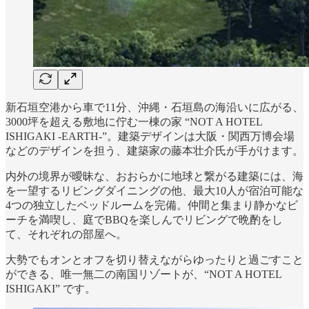
新石垣空港から車で11分、沖縄・石垣島の海沿いに広がる、
3000坪を超える敷地に佇む一棟の家 “NOT A HOTEL
ISHIGAKI -EARTH-”。建築デザインは大阪・関西万博会場
などのデザインを担う、建築家の藤本壮介氏が手がけます。
内外の境界が曖昧な、おおらかに地球と繋がる建築には、海
を一望するリビングダイニングの他、最大10人が宿泊可能な
4つの独立したベッドルームを完備。仲間と集まり静かなビ
ーチを満喫し、庭でBBQを楽しんでリビングで晩酌をし
て、それぞれの部屋へ。
大勢でもオンとオフを切り替えながらゆったりと過ごすこと
ができる、唯一無二の南国リゾートが、“NOT A HOTEL
ISHIGAKI” です。