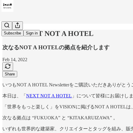
Vol.13 NEXT NOT A HOTEL
Subscribe
Sign in
次なるNOT A HOTELの拠点を紹介します
Feb 14, 2022
Share
いつもNOT A HOTEL Newsletterをご購読いただきありが
本日は、「
NEXT NOT A HOTEL
」について皆様にお届けし
「世界をもっと楽しく」をVISIONに掲げるNOT A HOT
次なる拠点は “FUKUOKA” と “KITAKARUIZAWA” 。
いずれも世界的な建築家、クリエイターとタッグを組み、販