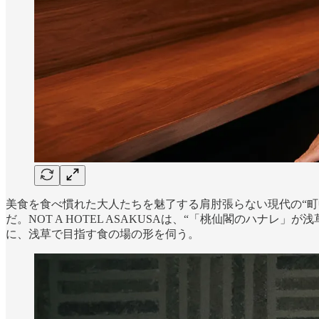
美食を食べ慣れた大人たちを魅了する肩肘張らない現代の“町
だ。NOT A HOTEL ASAKUSAは、“「桃仙閣のハ
に、浅草で目指す食の場の形を伺う。