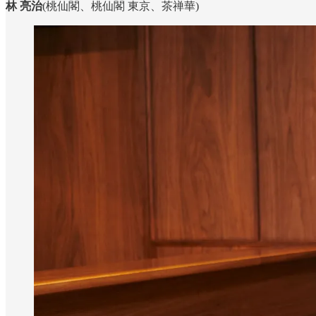
林 亮治
(桃仙閣、桃仙閣 東京、茶禅華)