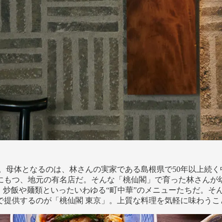
。母体となるのは、林さんの実家である島根県で50年以上続
にもつ、地元の有名店だ。そんな「桃仙閣」で育った林さんが
、炒飯や麺類といったいわゆる“町中華”のメニューたちだ。そ
で提供するのが「桃仙閣 東京」。上質な料理を気軽に味わうこ