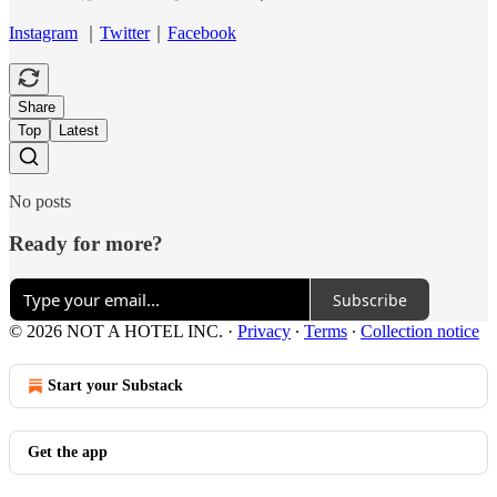
Instagram
｜
Twitter
｜
Facebook
Share
Top
Latest
No posts
Ready for more?
Subscribe
© 2026 NOT A HOTEL INC.
·
Privacy
∙
Terms
∙
Collection notice
Start your Substack
Get the app