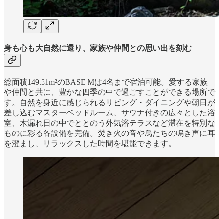
身も心も大自然に還り、家族や仲間との思い出を刻む
総面積149.31m²のBASE Mは4名まで宿泊可能。愛する家族
や仲間と共に、豊かな四季の中で過ごすことができる場所で
す。自然を身近に感じられるリビング・ダイニングや朝日が
差し込むマスターベッドルーム、サウナ付きの広々とした浴
室、木漏れ日の中でととのう外気浴テラスなど滞在を特別な
ものに彩る各設備を完備。焚き火の音や鳥たちの鳴き声に耳
を澄まし、リラックスした時間を堪能できます。