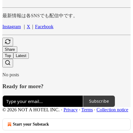
最新情報は各SNSでも配信中です。
Instagram
｜
X
｜
Facebook
Share
Top
Latest
No posts
Ready for more?
Subscribe
© 2026 NOT A HOTEL INC.
·
Privacy
∙
Terms
∙
Collection notice
Start your Substack