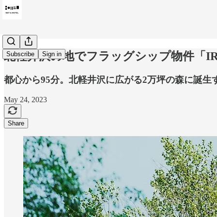
北軽井沢の地でフラッグシップ物件「IR
Subscribe
Sign in
都心から95分。北軽井沢に広がる2万坪の森に誕
May 24, 2023
Share