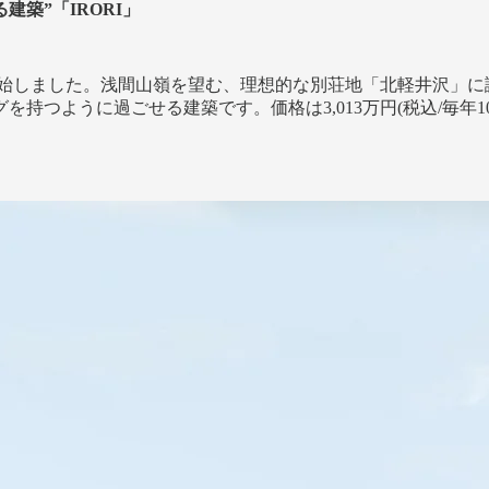
築”「IRORI」
I」の一般販売を開始しました。浅間山嶺を望む、理想的な別荘地「北軽
持つように過ごせる建築です。価格は3,013万円(税込/毎年