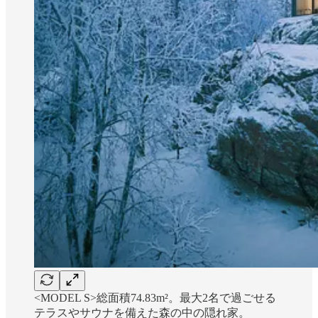
<MODEL S>総面積74.83m²。最大2名で過ごせる
テラスやサウナを備えた森の中の隠れ家。