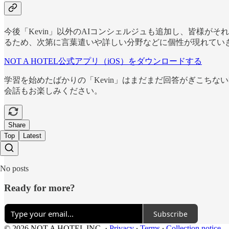
今後「Kevin」以外のAIコンシェルジュも追加し、皆様
るため、次第に言葉遣いや詳しい分野などに個性が現れてい
NOT A HOTEL公式アプリ（iOS）をダウンロードする
学習を始めたばかりの「Kevin」はまだまだ回答がぎこちない
会話もお楽しみください。
Share
Top
Latest
No posts
Ready for more?
Subscribe
© 2026 NOT A HOTEL INC.
·
Privacy
∙
Terms
∙
Collection notice