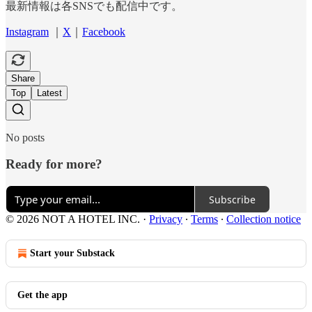
最新情報は各SNSでも配信中です。
Instagram
｜
X
｜
Facebook
Share
Top
Latest
No posts
Ready for more?
Subscribe
© 2026 NOT A HOTEL INC.
·
Privacy
∙
Terms
∙
Collection notice
Start your Substack
Get the app