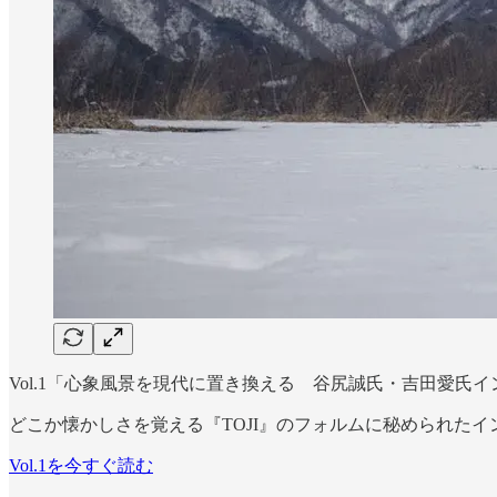
Vol.1「心象風景を現代に置き換える 谷尻誠氏・吉田愛氏イン
どこか懐かしさを覚える『TOJI』のフォルムに秘められた
Vol.1を今すぐ読む